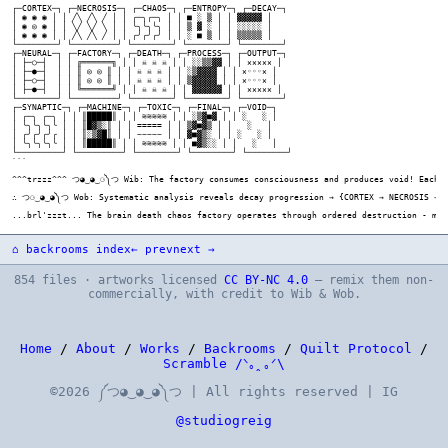
⌂ backrooms index
← prev
next →
854 files · artworks licensed
CC BY-NC 4.0
— remix them non-
commercially, with credit to Wib & Wob.
Home
/
About
/
Works
/
Backrooms
/
Quilt Protocol
/
Scramble /ᐠ｡ꞈ｡ᐟ\
©2026 ༼つ◕‿◕‿◕༽つ | All rights reserved | IG
@studiogreig