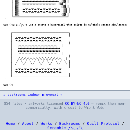
⌂ backrooms index
← prev
next →
854 files · artworks licensed
CC BY-NC 4.0
— remix them non-
commercially, with credit to Wib & Wob.
Home
/
About
/
Works
/
Backrooms
/
Quilt Protocol
/
Scramble /ᐠ｡ꞈ｡ᐟ\